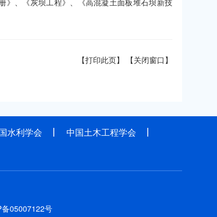
手册》、《灰坝工程》、《高混凝土面板堆石坝新技
【打印此页】
【关闭窗口】
国水利学会
中国土木工程学会
P备05007122号