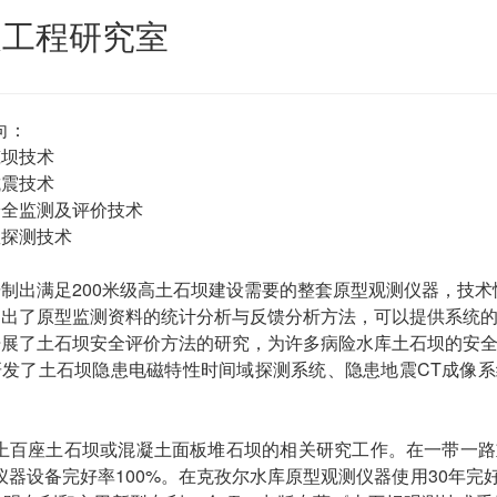
坝工程研究室
向：
筑坝技术
抗震技术
安全监测及评价技术
患探测技术
研制出满足200米级高土石坝建设需要的整套原型观测仪器，技
提出了原型监测资料的统计分析与反馈分析方法，可以提供系统
开展了土石坝安全评价方法的研究，为许多病险水库土石坝的安
研发了土石坝隐患电磁特性时间域探测系统、隐患地震CT成像
。
上百座土石坝或混凝土面板堆石坝的相关研究工作。在一带一路
仪器设备完好率100%。在克孜尔水库原型观测仪器使用30年完